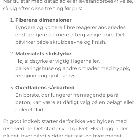
Når du står med datablad eller leverandørbeskrivelse,
så kig efter disse tre ting før pris:
Fiberens dimensioner
Tyndere og kortere fibre reagerer anderledes
end længere og mere eftergivelige fibre. Det
påvirker både skrubbeevne og finish.
Materialets slidstyrke
Høj slidstyrke er vigtig i lagerhaller,
parkeringshuse og andre områder med hyppig
rengøring og groft snavs.
Overfladens sårbarhed
En børste, der fungerer fremragende på rå
beton, kan være et dårligt valg på en belagt eller
poleret flade.
Et godt indkøb starter derfor ikke ved hylden med
reservedele. Det starter ved gulvet. Hvad ligger der
på det, hvor hårdt sidder det fast, og hvor meget