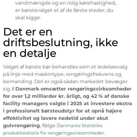
vandmængde og en rolig kørehastighed,
er børstevalget et af de første steder, du
skal kigge.
Det er en
driftsbeslutning, ikke
en detalje
Valget af børste bør behandles som et ledelsesvalg
på linje med maskintype, rengøringsfrekvens og
bemanding. Det er også sådan markedet bevæger
sig.
I Danmark omsætter rengøringsvirksomheder
for over 1,2 milliarder kr. årligt, og 42 % af danske
facility managers valgte i 2025 at investere ekstra
i professionelt børsteudstyr for at opnå højere
effektivitet og lavere nedetid under akut
gulvrengøring
, ifølge
Danmarks Statistiks
produktstatistik for rengøringsvirksomheder
.