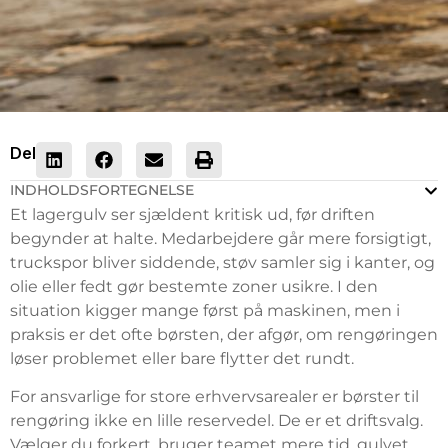
Del
INDHOLDSFORTEGNELSE
Et lagergulv ser sjældent kritisk ud, før driften
begynder at halte. Medarbejdere går mere forsigtigt,
truckspor bliver siddende, støv samler sig i kanter, og
olie eller fedt gør bestemte zoner usikre. I den
situation kigger mange først på maskinen, men i
praksis er det ofte børsten, der afgør, om rengøringen
løser problemet eller bare flytter det rundt.
For ansvarlige for store erhvervsarealer er børster til
rengøring ikke en lille reservedel. De er et driftsvalg.
Vælger du forkert, bruger teamet mere tid, gulvet