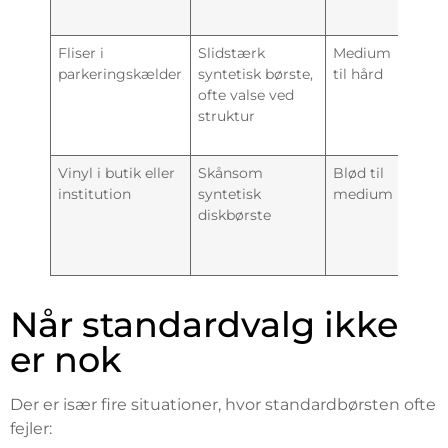
bel
Fliser i
Slidstærk
Medium
Sal
parkeringskælder
syntetisk børste,
til hård
sna
ofte valse ved
fug
struktur
oli
zon
Vinyl i butik eller
Skånsom
Blød til
Ens
institution
syntetisk
medium
vas
diskbørste
gør
ove
ma
Når standardvalg ikke
er nok
Der er især fire situationer, hvor standardbørsten ofte
fejler: