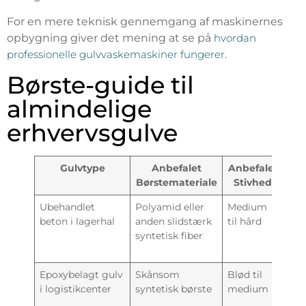
For en mere teknisk gennemgang af maskinernes
opbygning giver det mening at se på
hvordan
professionelle gulvvaskemaskiner fungerer
.
Børste-guide til
almindelige
erhvervsgulve
Gulvtype
Anbefalet
Anbefalet
Børstemateriale
Stivhed
Ubehandlet
Polyamid eller
Medium
Dæk
beton i lagerhal
anden slidstærk
til hård
stø
syntetisk fiber
fas
sna
Epoxybelagt gulv
Skånsom
Blød til
Dag
i logistikcenter
syntetisk børste
medium
og 
fin