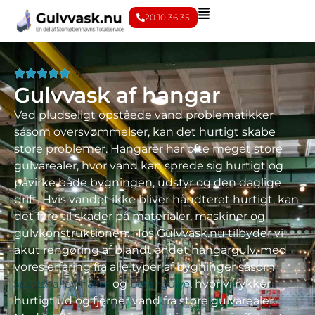
20 10 36 35
Gulvvask af hangar
Ved pludseligt opståede vand problematikker
såsom oversvømmelser, kan det hurtigt skabe
store problemer. Hangarer har ofte meget store
gulvarealer, hvor vand kan sprede sig hurtigt og
påvirke både bygningen, udstyr og den daglige
drift. Hvis vandet ikke bliver håndteret hurtigt, kan
det føre til skader på materialer, maskiner og
gulvkonstruktionen. Hos Gulvvask.nu tilbyder vi
akut rengøring af blandt andet hangargulv, med
vores erfaring fra alle typer af bygninger såsom
sportshaller
,
haller
og
betongulve
, hvor vi rykker
hurtigt ud og fjerner vand fra store gulvarealer.