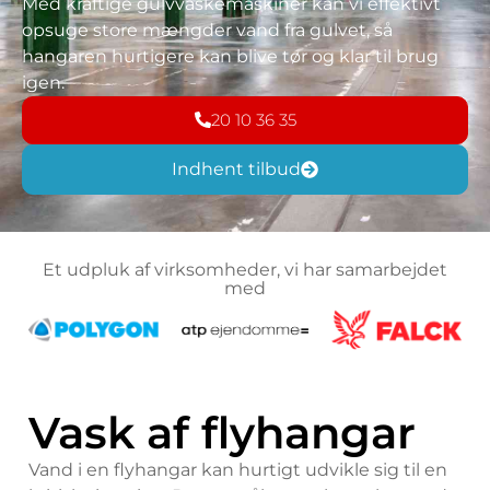
Med kraftige gulvvaskemaskiner kan vi effektivt
opsuge store mængder vand fra gulvet, så
hangaren hurtigere kan blive tør og klar til brug
igen.
20 10 36 35
Indhent tilbud
Et udpluk af virksomheder, vi har samarbejdet
med
Vask af flyhangar
Vand i en flyhangar kan hurtigt udvikle sig til en