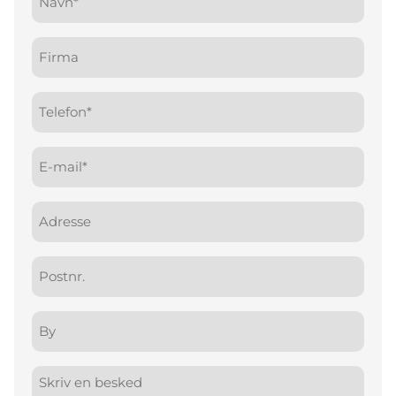
(Påkrævet)
Firma
Telefon
(Påkrævet)
E-
mail
(Påkrævet)
Adresse
Postnr.
By
Besked