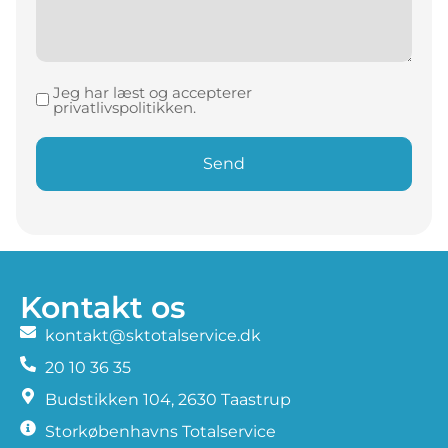
Jeg har læst og accepterer
Samtykke
privatlivspolitikken.
(Påkrævet)
Kontakt os
kontakt@sktotalservice.dk
20 10 36 35
​Budstikken 104, 2630 Taastrup
Storkøbenhavns Totalservice