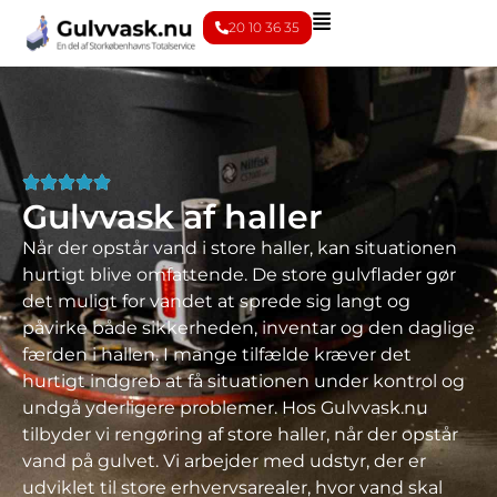
20 10 36 35
Gulvvask af haller
Når der opstår vand i store haller, kan situationen
hurtigt blive omfattende. De store gulvflader gør
det muligt for vandet at sprede sig langt og
påvirke både sikkerheden, inventar og den daglige
færden i hallen. I mange tilfælde kræver det
hurtigt indgreb at få situationen under kontrol og
undgå yderligere problemer. Hos Gulvvask.nu
tilbyder vi rengøring af store haller, når der opstår
vand på gulvet. Vi arbejder med udstyr, der er
udviklet til store erhvervsarealer, hvor vand skal