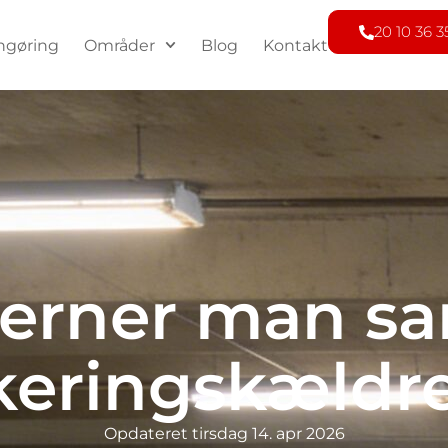
20 10 36 3
ngøring
Områder
Blog
Kontakt
jerner man sa
rkeringskældre
Opdateret
tirsdag 14. apr 2026