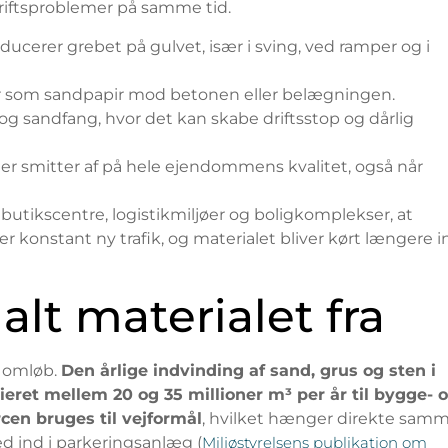
 driftsproblemer på samme tid.
ucerer grebet på gulvet, især i sving, ved ramper og i
er som sandpapir mod betonen eller belægningen.
og sandfang, hvor det kan skabe driftsstop og dårlig
r smitter af på hele ejendommens kvalitet, også når
butikscentre, logistikmiljøer og boligkomplekser, at
 konstant ny trafik, og materialet bliver kørt længere i
lt materialet fra
i omløb.
Den årlige indvinding af sand, grus og sten i
ieret mellem 20 og 35 millioner m³ per år til bygge- 
en bruges til vejformål
, hvilket hænger direkte sam
med ind i parkeringsanlæg (
Miljøstyrelsens publikation om