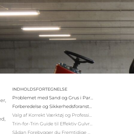
INDHOLDSFORTEGNELSE
Problemet med Sand og Grus i Parkeringskældre
er,
Forberedelse og Sikkerhedsforanstaltninger Før Rengøring
Valg af Korrekt Værktøj og Professionelle Maskiner
ed,
Trin-for-Trin Guide til Effektiv Gulvrengøring
Sådan Forebygger du Fremtidige Ansamlinger