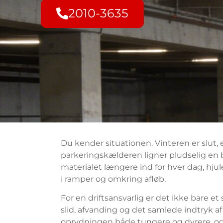
2010-3635
Du kender situationen. Vinteren er slut,
parkeringskælderen ligner pludselig en 
materialet længere ind for hver dag, hjule
i ramper og omkring afløb.
For en driftsansvarlig er det ikke bare 
slid, afvanding og det samlede indtryk af
oprydningen både tungere og dyrere, og r