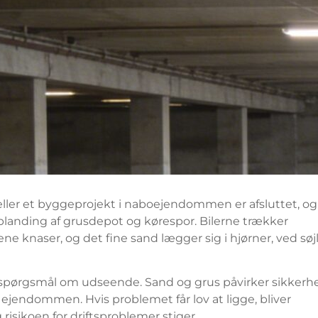
 eller et byggeprojekt i naboejendommen er afsluttet, og
blanding af grusdepot og kørespor. Bilerne trækker
ne knaser, og det fine sand lægger sig i hjørner, ved søjl
et spørgsmål om udseende. Sand og grus påvirker sikkerh
 ejendommen. Hvis problemet får lov at ligge, bliver
isikoen for driftsproblemer stiger.