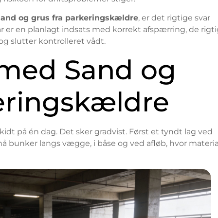
and og grus fra parkeringskældre
, er det rigtige svar
ar er en planlagt indsats med korrekt afspærring, de rigt
g slutter kontrolleret vådt.
 med Sand og
eringskældre
dt på én dag. Det sker gradvist. Først et tyndt lag ved
 små bunker langs vægge, i båse og ved afløb, hvor materia