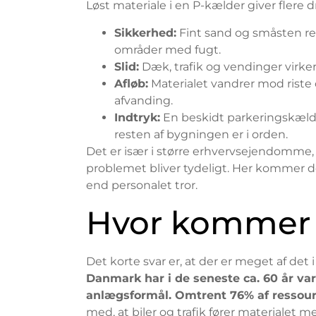
Løst materiale i en P-kælder giver flere
Sikkerhed:
Fint sand og småsten red
områder med fugt.
Slid:
Dæk, trafik og vendinger virk
Afløb:
Materialet vandrer mod riste 
afvanding.
Indtryk:
En beskidt parkeringskælde
resten af bygningen er i orden.
Det er især i større erhvervsejendomme, 
problemet bliver tydeligt. Her kommer der
end personalet tror.
Hvor kommer a
Det korte svar er, at der er meget af det 
Danmark har i de seneste ca. 60 år var
anlægsformål. Omtrent 76% af ressourc
med, at biler og trafik fører materialet 