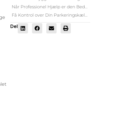
Når Professionel Hjælp er den Bedste Investering
Få Kontrol over Din Parkeringskælder Igen
ige
Del
let