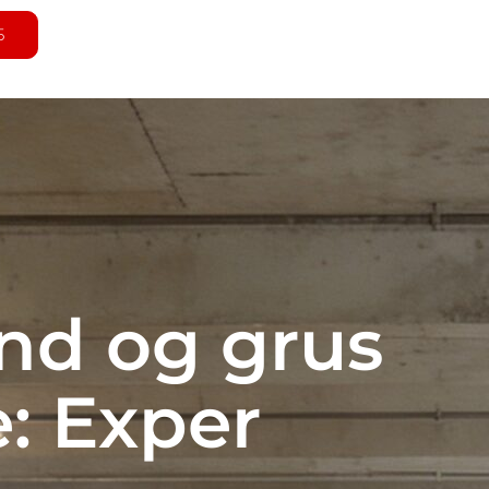
5
nd og grus
: Exper