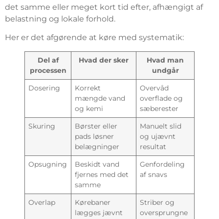
det samme eller meget kort tid efter, afhængigt af
belastning og lokale forhold.
Her er det afgørende at køre med systematik:
Del af
Hvad der sker
Hvad man
processen
undgår
Dosering
Korrekt
Overvåd
mængde vand
overflade og
og kemi
sæberester
Skuring
Børster eller
Manuelt slid
pads løsner
og ujævnt
belægninger
resultat
Opsugning
Beskidt vand
Genfordeling
fjernes med det
af snavs
samme
Overlap
Kørebaner
Striber og
lægges jævnt
oversprungne