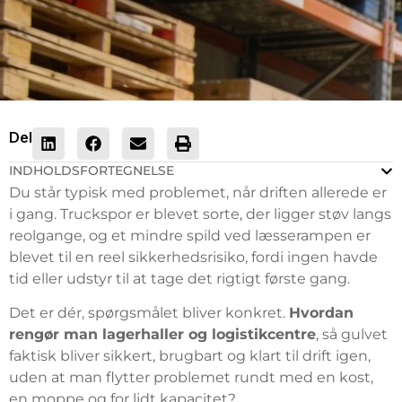
Del
INDHOLDSFORTEGNELSE
Du står typisk med problemet, når driften allerede er
i gang. Truckspor er blevet sorte, der ligger støv langs
reolgange, og et mindre spild ved læsserampen er
blevet til en reel sikkerhedsrisiko, fordi ingen havde
tid eller udstyr til at tage det rigtigt første gang.
Det er dér, spørgsmålet bliver konkret.
Hvordan
rengør man lagerhaller og logistikcentre
, så gulvet
faktisk bliver sikkert, brugbart og klart til drift igen,
uden at man flytter problemet rundt med en kost,
en moppe og for lidt kapacitet?