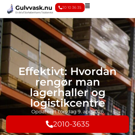
20 10 36 35
Effektivt: Hvordan
rengør man
lagerhaller og
logistikcentre
Opdateret
torsdag 9. apr 2026
2010-3635