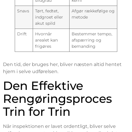
slidgrad
kemi
Snavs
Tørt, fedtet,
Afgør rækkefølge og
indgroet eller
metode
akut spild
Drift
Hvornår
Bestemmer tempo,
arealet kan
afspærring og
frigøres
bemanding
Den tid, der bruges her, bliver næsten altid hentet
hjem i selve udførelsen.
Den Effektive
Rengøringsproces
Trin for Trin
Når inspektionen er lavet ordentligt, bliver selve