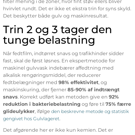
filter mening i de zoner, hvor fint støv ellers bliver
hvirvlet rundt. Det er ikke et ekstra trin for syns skyld.
Det beskytter både gulv og maskinresultat.
Trin 2 og 3 tager den
tunge belastning
Når fedtfilm, indtørret snavs og trafikhinder sidder
fast, skal de først løsnes. En ekspertmetode for
maskinel gulvvask indebærer affedtning med
alkalisk rengøringsmiddel, der reducerer
fedtbelægninger med
98% effektivitet
, og
maskinskuring, der fjerner
85-90% af indtrængt
snavs
. Korrekt udført kan metoden give en
92%
reduktion i bakteriebelastning
og føre til
75% færre
glideulykker
, ifølge
den beskrevne metode og statistik
gengivet hos Gulvlageret
.
Det afgørende her er ikke kun kemien. Det er