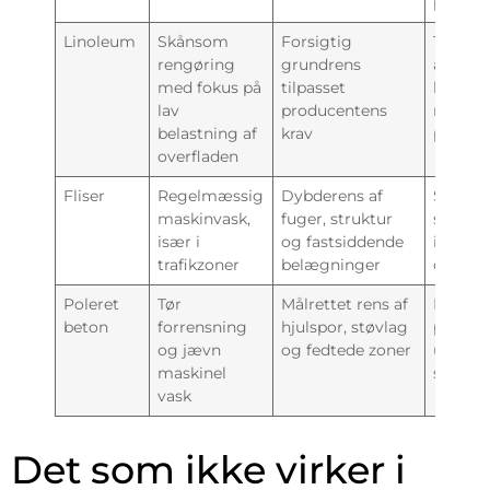
pads
Linoleum
Skånsom
Forsigtig
Tåler d
rengøring
grundrens
aggres
med fokus på
tilpasset
kemi o
lav
producentens
mekani
belastning af
krav
påvirk
overfladen
Fliser
Regelmæssig
Dybderens af
Se på f
maskinvask,
fuger, struktur
skridsi
især i
og fastsiddende
ikke ku
trafikzoner
belægninger
overfla
Poleret
Tør
Målrettet rens af
Reager
beton
forrensning
hjulspor, støvlag
på spil
og jævn
og fedtede zoner
undgå a
maskinel
snavs t
vask
Det som ikke virker i