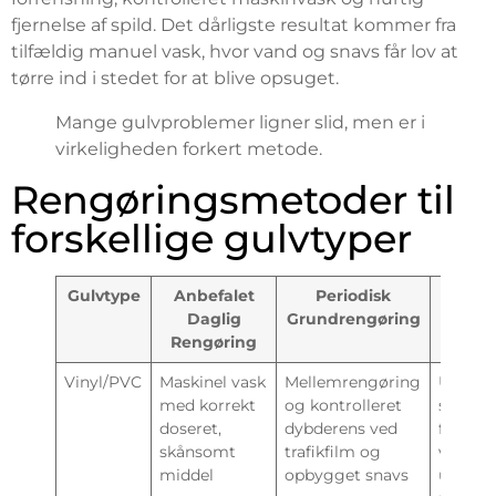
fjernelse af spild. Det dårligste resultat kommer fra
tilfældig manuel vask, hvor vand og snavs får lov at
tørre ind i stedet for at blive opsuget.
Mange gulvproblemer ligner slid, men er i
virkeligheden forkert metode.
Rengøringsmetoder til
forskellige gulvtyper
Gulvtype
Anbefalet
Periodisk
Vig
Daglig
Grundrengøring
Overv
Rengøring
Vinyl/PVC
Maskinel vask
Mellemrengøring
Undgå
med korrekt
og kontrolleret
sæbere
doseret,
dybderens ved
for me
skånsomt
trafikfilm og
vand o
middel
opbygget snavs
unødig