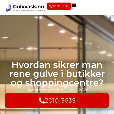
20 10 36 35
Hvordan sikrer man
rene gulve i butikker
og shoppingcentre?
Opdateret
onsdag 13. maj 2026
2010-3635