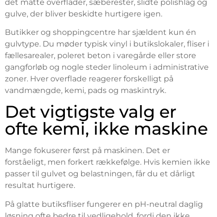
det matte overflader, sæberester, slidte polishlag og
gulve, der bliver beskidte hurtigere igen.
Butikker og shoppingcentre har sjældent kun én
gulvtype. Du møder typisk vinyl i butikslokaler, fliser i
fællesarealer, poleret beton i varegårde eller store
gangforløb og nogle steder linoleum i administrative
zoner. Hver overflade reagerer forskelligt på
vandmængde, kemi, pads og maskintryk.
Det vigtigste valg er
ofte kemi, ikke maskine
Mange fokuserer først på maskinen. Det er
forståeligt, men forkert rækkefølge. Hvis kemien ikke
passer til gulvet og belastningen, får du et dårligt
resultat hurtigere.
På glatte butiksfliser fungerer en pH-neutral daglig
løsning ofte bedre til vedligehold, fordi den ikke