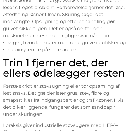
Professionel maskinel gulvvask virker, fordi hvert trin
løser sit eget problem. Forberedelse fjerner det løse.
Affedtning løsner filmen. Skuring tager det
indtrængte. Opsugning og efterbehandling gør
gulvet sikkert igen. Det er også derfor, den
maskinelle proces er det rigtige svar, når man
spørger, hvordan sikrer man rene gulve i butikker og
shoppingcentre på store arealer.
Trin 1 fjerner det, der
ellers ødelægger resten
Første skridt er støvsugning eller tør opsamling af
løst snavs. Det gælder især grus, støv, fibre og
småpartikler fra indgangspartier og trafikzoner. Hvis
det bliver liggende, fungerer det som sandpapir
under skuringen.
I praksis giver industrielle støvsugere med HEPA-