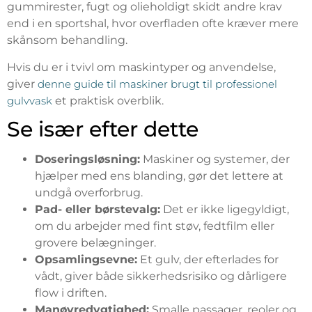
gummirester, fugt og olieholdigt skidt andre krav
end i en sportshal, hvor overfladen ofte kræver mere
skånsom behandling.
Hvis du er i tvivl om maskintyper og anvendelse,
giver
denne guide til maskiner brugt til professionel
gulvvask
et praktisk overblik.
Se især efter dette
Doseringsløsning:
Maskiner og systemer, der
hjælper med ens blanding, gør det lettere at
undgå overforbrug.
Pad- eller børstevalg:
Det er ikke ligegyldigt,
om du arbejder med fint støv, fedtfilm eller
grovere belægninger.
Opsamlingsevne:
Et gulv, der efterlades for
vådt, giver både sikkerhedsrisiko og dårligere
flow i driften.
Manøvredygtighed:
Smalle passager, reoler og