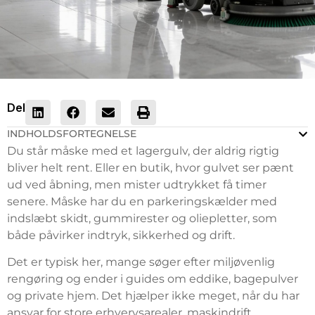
Del
INDHOLDSFORTEGNELSE
Du står måske med et lagergulv, der aldrig rigtig
bliver helt rent. Eller en butik, hvor gulvet ser pænt
ud ved åbning, men mister udtrykket få timer
senere. Måske har du en parkeringskælder med
indslæbt skidt, gummirester og oliepletter, som
både påvirker indtryk, sikkerhed og drift.
Det er typisk her, mange søger efter miljøvenlig
rengøring og ender i guides om eddike, bagepulver
og private hjem. Det hjælper ikke meget, når du har
ansvar for store erhvervsarealer, maskindrift,