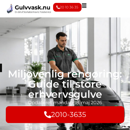
20 10 36 35
Miljøvenlig rengøring:
Guide til store
erhvervsgulve
Opdateret
mandag 18. maj 2026
2010-3635