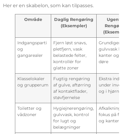
Her er en skabelon, som kan tilpasses.
Område
Daglig Rengøring
Ugentlig
(Eksempler)
Rengøring
(Eksempler)
Indgangsparti
Fjern løst snavs,
Grundigere
og
pletfjern, vask
gulvvask langs
gangarealer
belastede felter,
kanter og ved
kontrollér for
døre
glatte zoner
Klasselokaler
Fugtig rengøring
Ekstra indsats
og grupperum
af gulve, aftørring
under inventar
af kontaktflader,
og i hjørner
støvfjernelse
Toiletter og
Hygiejnerengøring,
Afkalkning og
vådzoner
gulvvask, kontrol
fokus på fuger
for lugt og
og kanter
belægninger