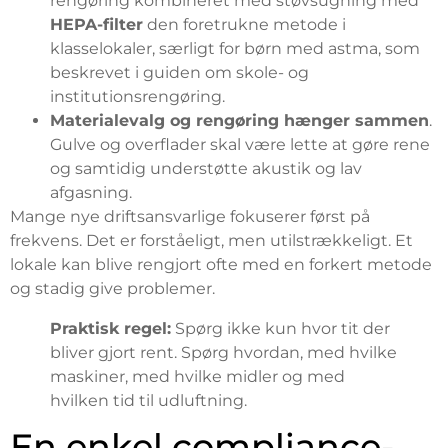
rengøring kombineret med støvsugning med
HEPA-filter
den foretrukne metode i
klasselokaler, særligt for børn med astma, som
beskrevet i guiden om skole- og
institutionsrengøring.
Materialevalg og rengøring hænger sammen
.
Gulve og overflader skal være lette at gøre rene
og samtidig understøtte akustik og lav
afgasning.
Mange nye driftsansvarlige fokuserer først på
frekvens. Det er forståeligt, men utilstrækkeligt. Et
lokale kan blive rengjort ofte med en forkert metode
og stadig give problemer.
Praktisk regel:
Spørg ikke kun hvor tit der
bliver gjort rent. Spørg hvordan, med hvilke
maskiner, med hvilke midler og med
hvilken tid til udluftning.
En enkel compliance-