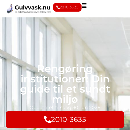
20 10 36 35
Rengøring
institutioner: Din
guide til et sundt
miljø
Opdateret
tirsdag 30. jun 2026
2010-3635