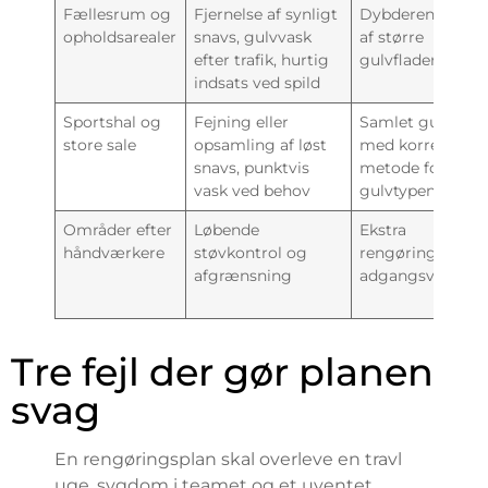
Fællesrum og
Fjernelse af synligt
Dybderengøring
opholdsarealer
snavs, gulvvask
af større
efter trafik, hurtig
gulvflader
indsats ved spild
Sportshal og
Fejning eller
Samlet gulvvask
store sale
opsamling af løst
med korrekt
snavs, punktvis
metode for
vask ved behov
gulvtypen
Områder efter
Løbende
Ekstra
håndværkere
støvkontrol og
rengøring af
afgrænsning
adgangsveje
Tre fejl der gør planen
svag
En rengøringsplan skal overleve en travl
uge, sygdom i teamet og et uventet