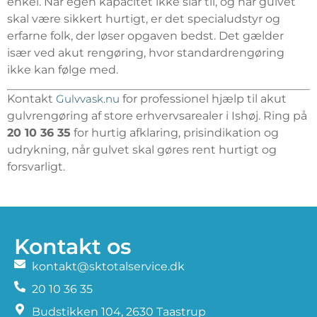
enkel. Når egen kapacitet ikke slår til, og når gulvet
skal være sikkert hurtigt, er det specialudstyr og
erfarne folk, der løser opgaven bedst. Det gælder
især ved akut rengøring, hvor standardrengøring
ikke kan følge med.
Kontakt
Gulvvask.nu
for professionel hjælp til akut
gulvrengøring af store erhvervsarealer i Ishøj. Ring på
20 10 36 35
for hurtig afklaring, prisindikation og
udrykning, når gulvet skal gøres rent hurtigt og
forsvarligt.
Kontakt os
kontakt@sktotalservice.dk
20 10 36 35
​Budstikken 104, 2630 Taastrup