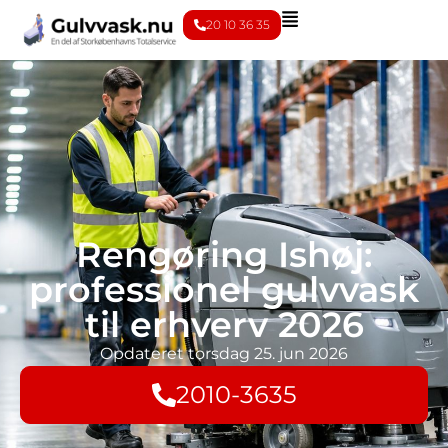
20 10 36 35
Rengøring Ishøj:
professionel gulvvask
til erhverv 2026
Opdateret
torsdag 25. jun 2026
2010-3635