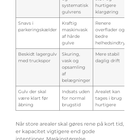
systematisk
hurtigere
gulvrens
klargøring
Snavs i
Kraftig
Renere
parkeringskælder
maskinvask
overflader og
af hårde
bedre
gulve
helhedsindtryk
Beskidt lagergulv
Skuring,
Mere stabil
med truckspor
vask og
daglig drift
opsamling
af
belægninger
Gulv der skal
Indsats uden
Arealet kan
være klart før
for normal
tages i brug
åbning
brugstid
hurtigere
Når store arealer skal gøres rene på kort tid,
er kapacitet vigtigere end gode
intentioner. Maskinstørrelse,