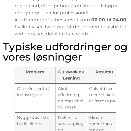
møder ind, eller før butikken åbner. I Ishøj er
rengøringstider for professionel
kontorrengøring beskrevet som
06.00 til 24.00
,
hvilket viser, hvor vigtigt det er med fleksibilitet
ved opgaver, der ikke kan vente.
Typiske udfordringer og
vores løsninger
Problem
Gulvvask.nu
Resultat
Løsning
Olie eller fedt på
Akut
Gulvet bliver
industrigulv
affedtning
mere sikkert
og maskinel
at færdes på
gulvvask
Byggestøv i stor
Mekanisk
Mindre
butik eller hal
støvsugning
spredning af
og
støv og