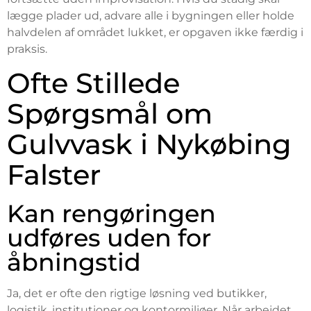
lægge plader ud, advare alle i bygningen eller holde
halvdelen af området lukket, er opgaven ikke færdig i
praksis.
Ofte Stillede
Spørgsmål om
Gulvvask i Nykøbing
Falster
Kan rengøringen
udføres uden for
åbningstid
Ja, det er ofte den rigtige løsning ved butikker,
logistik, institutioner og kontormiljøer. Når arbejdet