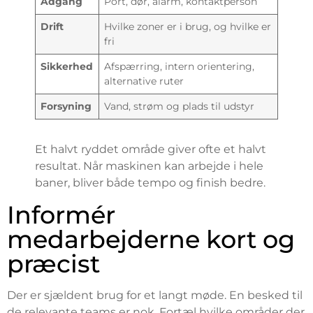
Adgang
Port, dør, alarm, kontaktperson
Drift
Hvilke zoner er i brug, og hvilke er
fri
Sikkerhed
Afspærring, intern orientering,
alternative ruter
Forsyning
Vand, strøm og plads til udstyr
Et halvt ryddet område giver ofte et halvt
resultat. Når maskinen kan arbejde i hele
baner, bliver både tempo og finish bedre.
Informér
medarbejderne kort og
præcist
Der er sjældent brug for et langt møde. En besked til
de relevante teams er nok. Fortæl hvilke områder der