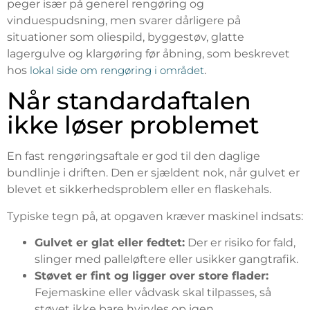
peger især på generel rengøring og
vinduespudsning, men svarer dårligere på
situationer som oliespild, byggestøv, glatte
lagergulve og klargøring før åbning, som beskrevet
hos
lokal side om rengøring i området
.
Når standardaftalen
ikke løser problemet
En fast rengøringsaftale er god til den daglige
bundlinje i driften. Den er sjældent nok, når gulvet er
blevet et sikkerhedsproblem eller en flaskehals.
Typiske tegn på, at opgaven kræver maskinel indsats:
Gulvet er glat eller fedtet:
Der er risiko for fald,
slinger med palleløftere eller usikker gangtrafik.
Støvet er fint og ligger over store flader:
Fejemaskine eller vådvask skal tilpasses, så
støvet ikke bare hvirvles op igen.