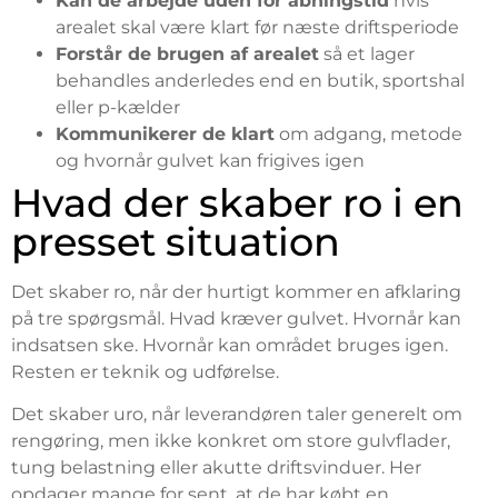
Kan de arbejde uden for åbningstid
hvis
arealet skal være klart før næste driftsperiode
Forstår de brugen af arealet
så et lager
behandles anderledes end en butik, sportshal
eller p-kælder
Kommunikerer de klart
om adgang, metode
og hvornår gulvet kan frigives igen
Hvad der skaber ro i en
presset situation
Det skaber ro, når der hurtigt kommer en afklaring
på tre spørgsmål. Hvad kræver gulvet. Hvornår kan
indsatsen ske. Hvornår kan området bruges igen.
Resten er teknik og udførelse.
Det skaber uro, når leverandøren taler generelt om
rengøring, men ikke konkret om store gulvflader,
tung belastning eller akutte driftsvinduer. Her
opdager mange for sent, at de har købt en