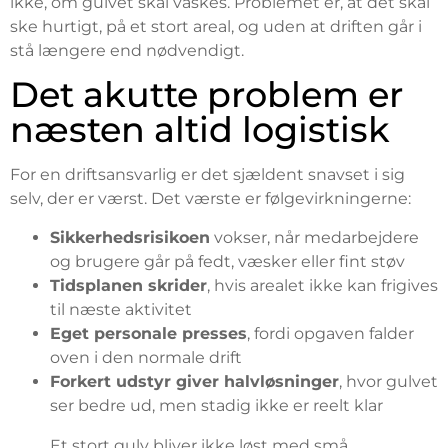
ikke, om gulvet skal vaskes. Problemet er, at det skal
ske hurtigt, på et stort areal, og uden at driften går i
stå længere end nødvendigt.
Det akutte problem er
næsten altid logistisk
For en driftsansvarlig er det sjældent snavset i sig
selv, der er værst. Det værste er følgevirkningerne:
Sikkerhedsrisikoen
vokser, når medarbejdere
og brugere går på fedt, væsker eller fint støv
Tidsplanen skrider
, hvis arealet ikke kan frigives
til næste aktivitet
Eget personale presses
, fordi opgaven falder
oven i den normale drift
Forkert udstyr giver halvløsninger
, hvor gulvet
ser bedre ud, men stadig ikke er reelt klar
Et stort gulv bliver ikke løst med små