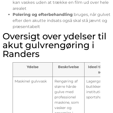
kan vaskes uden at trække en film ud over hele
arealet
Polering og efterbehandling
bruges, når gulvet
efter den akutte indsats også skal stå jævnt og
præsentabelt
Oversigt over ydelser til
akut gulvrengøring i
Randers
Ydelse
Beskrivelse
Ideel til areal
som
Maskinel gulvvask
Rengøring af
Lagergange,
større hårde
butikker,
gulve med
institutioner,
professionel
sportshaller
maskine, som
vasker og