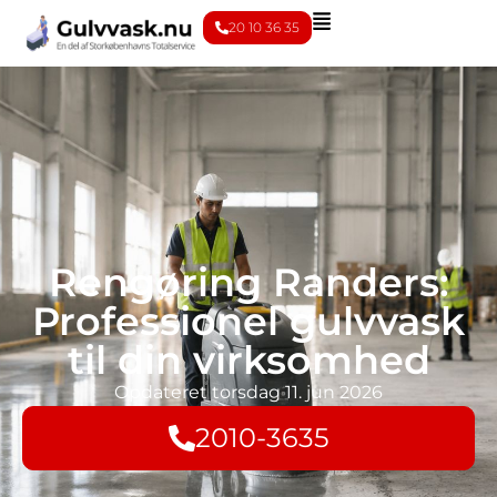
20 10 36 35
Rengøring Randers:
Professionel gulvvask
til din virksomhed
Opdateret
torsdag 11. jun 2026
2010-3635