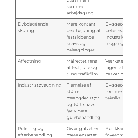
opsamler i
samme
arbejdsgang
Dybdegående
Mere kontant
Byggeprojekte
skuring
bearbejdning af
belastede
fastsiddende
industrigulve,
snavs og
indgangszoner
belægninger
Affedtning
Målrettet rens
Værksteder,
af fedt, olie og
lagerhaller,
tung trafikfilm
parkeringskæl
Industristøvsugning
Fjernelse af
Byggepladser,
større
tomme lejemål
mængder støv
teknikrum
og tørt snavs
før videre
gulvbehandling
Polering og
Giver gulvet en
Butikker,
efterbehandling
mere ensartet
foyerområder,