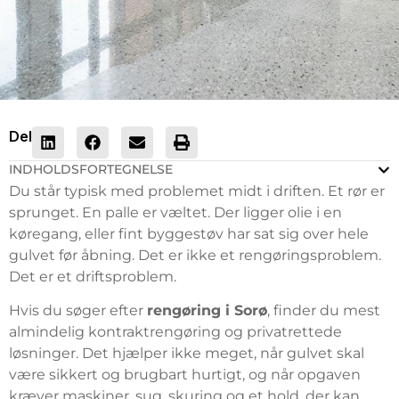
Del
INDHOLDSFORTEGNELSE
Du står typisk med problemet midt i driften. Et rør er
sprunget. En palle er væltet. Der ligger olie i en
køregang, eller fint byggestøv har sat sig over hele
gulvet før åbning. Det er ikke et rengøringsproblem.
Det er et driftsproblem.
Hvis du søger efter
rengøring i Sorø
, finder du mest
almindelig kontraktrengøring og privatrettede
løsninger. Det hjælper ikke meget, når gulvet skal
være sikkert og brugbart hurtigt, og når opgaven
kræver maskiner, sug, skuring og et hold, der kan