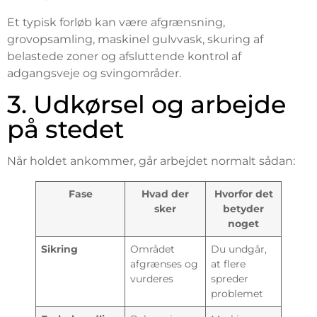
Et typisk forløb kan være afgrænsning,
grovopsamling, maskinel gulvvask, skuring af
belastede zoner og afsluttende kontrol af
adgangsveje og svingområder.
3. Udkørsel og arbejde
på stedet
Når holdet ankommer, går arbejdet normalt sådan:
Fase
Hvad der
Hvorfor det
sker
betyder
noget
Sikring
Området
Du undgår,
afgrænses og
at flere
vurderes
spreder
problemet