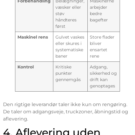
Forbehandling
Belægninger,
Maskinerne
væsker eller
arbejder
støv
bedre
håndteres
bagefter
først
Maskinel rens
Gulvet vaskes
Store flader
eller skures i
bliver
systematiske
ensartet
baner
rene
Kontrol
Kritiske
Adgang,
punkter
sikkerhed og
gennemgås
drift kan
genoptages
Den rigtige leverandør taler ikke kun om rengøring.
De taler om adgangsveje, truckzoner, åbningstid og
aflevering.
4. Aflevering uden