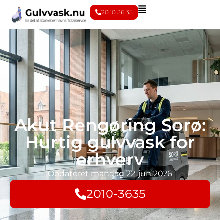
20 10 36 35
Akut Rengøring Sorø:
Hurtig gulvvask for
erhverv
Opdateret
mandag 22. jun 2026
2010-3635