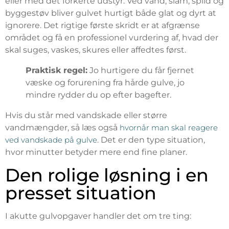
eller med det forkerte udstyr. Ved vand, slam, spild og
byggestøv bliver gulvet hurtigt både glat og dyrt at
ignorere. Det rigtige første skridt er at afgrænse
området og få en professionel vurdering af, hvad der
skal suges, vaskes, skures eller affedtes først.
Praktisk regel:
Jo hurtigere du får fjernet
væske og forurening fra hårde gulve, jo
mindre rydder du op efter bagefter.
Hvis du står med vandskade eller større
vandmængder, så læs også
hvornår man skal reagere
ved vandskade på gulve
. Det er den type situation,
hvor minutter betyder mere end fine planer.
Den rolige løsning i en
presset situation
I akutte gulvopgaver handler det om tre ting: