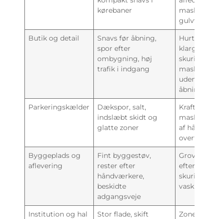
kompakt snavs i
affedtning 
kørebaner
maskinel
gulvvask
Butik og detail
Snavs før åbning,
Hurtig
spor efter
klargøring,
ombygning, høj
skuring elle
trafik i indgang
maskinvas
uden for
åbningstid
Parkeringskælder
Dækspor, salt,
Kraftig
indslæbt skidt og
maskinel v
glatte zoner
af hårde
overflader
Byggeplads og
Fint byggestøv,
Grovrens o
aflevering
rester efter
efterfølgen
håndværkere,
skuring elle
beskidte
vask
adgangsveje
Institution og hal
Stor flade, skift
Zoneret