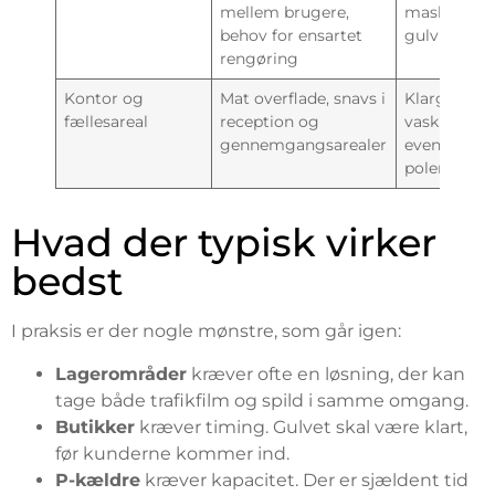
mellem brugere,
maskinel
behov for ensartet
gulvrengør
rengøring
Kontor og
Mat overflade, snavs i
Klargørend
fællesareal
reception og
vask og
gennemgangsarealer
eventuel
polering
Hvad der typisk virker
bedst
I praksis er der nogle mønstre, som går igen:
Lagerområder
kræver ofte en løsning, der kan
tage både trafikfilm og spild i samme omgang.
Butikker
kræver timing. Gulvet skal være klart,
før kunderne kommer ind.
P-kældre
kræver kapacitet. Der er sjældent tid