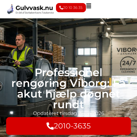
20 10 36 35
Professionel
rengøring Viborg: Få
akut hjælp døgnet
rundt
Opdateret
tirsdag 2. jun 2026
2010-3635