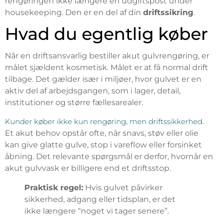
rengøringen ikke længere en udgiftspost under
housekeeping. Den er en del af din
driftssikring
.
Hvad du egentlig køber
Når en driftsansvarlig bestiller akut gulvrengøring, er
målet sjældent kosmetisk. Målet er at få normal drift
tilbage. Det gælder især i miljøer, hvor gulvet er en
aktiv del af arbejdsgangen, som i lager, detail,
institutioner og større fællesarealer.
Kunder køber ikke kun rengøring, men driftssikkerhed
.
Et akut behov opstår ofte, når snavs, støv eller olie
kan give glatte gulve, stop i vareflow eller forsinket
åbning. Det relevante spørgsmål er derfor, hvornår en
akut gulvvask er billigere end et driftsstop.
Praktisk regel:
Hvis gulvet påvirker
sikkerhed, adgang eller tidsplan, er det
ikke længere “noget vi tager senere”.