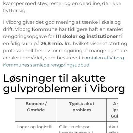
kæmper med støv, rester og en deadline, der ikke
flytter sig.
I Viborg giver det god mening at tænke i skala og
drift. Viborg Kommune har tidligere haft en samlet
rengøringsopgave for
111 skoler og institutioner
til
en årlig sum på
26,8 mio. kr.
, hvilket viser et stort og
professionelt behov for rengøring af mange og store
arealer i området, som beskrevet i
omtalen af Viborg
Kommunes samlede rengøringsudbud
.
Løsninger til akutte
gulvproblemer i Viborg
Branche /
Typisk akut
Anbefale
Område
problem
løsning f
Gulvvask.
Lager og logistik
Olie, truckspor,
Akut